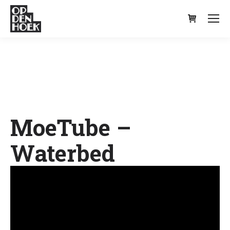
Je bent hier:
MoeTube –
Waterbed