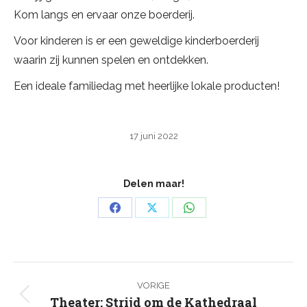
Kom langs en ervaar onze boerderij.
Voor kinderen is er een geweldige kinderboerderij
waarin zij kunnen spelen en ontdekken.
Een ideale familiedag met heerlijke lokale producten!
17 juni 2022
Delen maar!
Deel
Deel
Deel
op
op
op
Facebook
X
WhatsApp
Bericht
navigatie
VORIGE
Theater: Strijd om de Kathedraal
Vorig