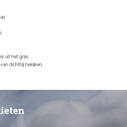
las
s
s uit het gras
van dichtbij bekijken
nieten