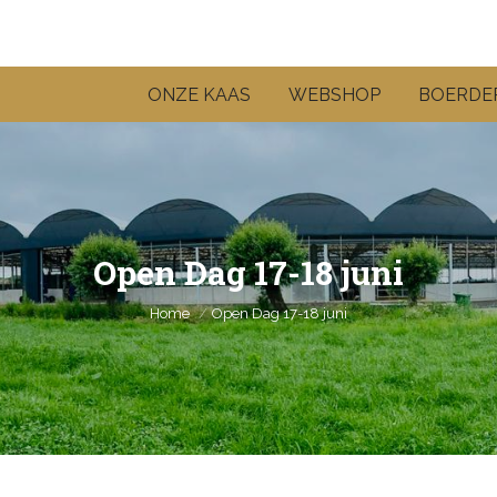
ONZE KAAS
WEBSHOP
BOERDER
Open Dag 17-18 juni
Je bent hier:
Home
Open Dag 17-18 juni