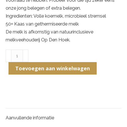
voorraad te hebben. Probeer voor die tijd zeker eens
onze jong belegen of extra belegen.
Ingredienten: Volle koemelk, microbieel stremsel
50+ Kaas van gethermiseerde melk
De melk is afkomstig van natuurinclusieve
melkveehouderij Op Den Hoek.
Belegen
-
Toevoegen aan winkelwagen
450
gram
aantal
Aanvullende informatie