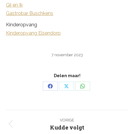
Gij en Ik
Gastrobar Buschkens
Kinderopvang
Kinderopvang Elsendorp
7 november 2023
Delen maar!
Deel
Deel
Deel
op
op
op
Facebook
X
WhatsApp
Bericht
navigatie
VORIGE
Kudde volgt
Vorig