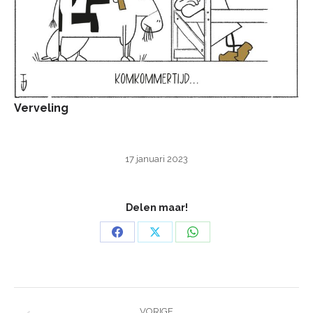
Verveling
17 januari 2023
Delen maar!
Deel
Deel
Deel
op
op
op
Facebook
X
WhatsApp
Bericht
VORIGE